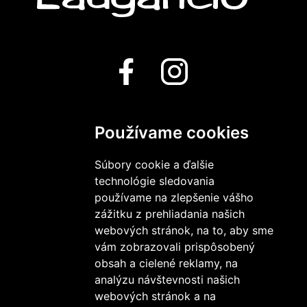
Používame cookies
OC LAUGARICIO
7271 Belá
Súbory cookie a ďalšie
911 01 TRENČÍN
technológie sledovania
používame na zlepšenie vášho
zážitku z prehliadania našich
webových stránok, na to, aby sme
KONTAKT
vám zobrazovali prispôsobený
info@oclaugaricio.sk
obsah a cielené reklamy, na
+421 32 658 53 94
analýzu návštevnosti našich
webových stránok a na