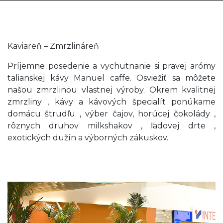
Kaviareň – Zmrzlináreň
Príjemne posedenie a vychutnanie si pravej arómy
talianskej kávy Manuel caffe. Osviežiť sa môžete
našou zmrzlinou vlastnej výroby. Okrem kvalitnej
zmrzliny , kávy a kávových špecialít ponúkame
domácu štrudľu , výber čajov, horúcej čokolády ,
rôznych druhov milkshakov , ľadovej drte ,
exotických dužín a výborných zákuskov.